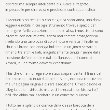
discreto ma sempre intelligente di Giudice al fagotto,
impeccabile per chiarezza e precisione contrappuntistica.
Il Menuetto ha respirato con eleganza spontanea, una danza
leggera e nobile in cui ogni strumento trovava spazio per
emergere. Nelle variazioni, una dopo l’altra, i musicisti si sono
alternati con naturalezza, senza mai cercare protagonismi,
rivelando una tavolozza di colori ricca e variata. Il finale ha
chiuso il brano con energia brillante, in un gioco serrato di
rimandi tra archi e fiati, magnificamente tenuti insieme dalla
coesione dell’ensemble e dalla brillantezza del corno di
Amarù, in una forma davvero eccezionale.
Il bis che ci hanno regalato è stato sorprendente, il finale del
Settiminio op. 40 in Mi di Adolphe Blanc, non una trascrizione
ma una pagina originale di rara esecuzione. Un’esplosione di
allegria, colori, virtuosismi e voci intrecciate, un bis tra i più
belli che abbia mai ascoltato in un concerto di Natale.
Il tutto nella splendida cornice della chiesa barocca della