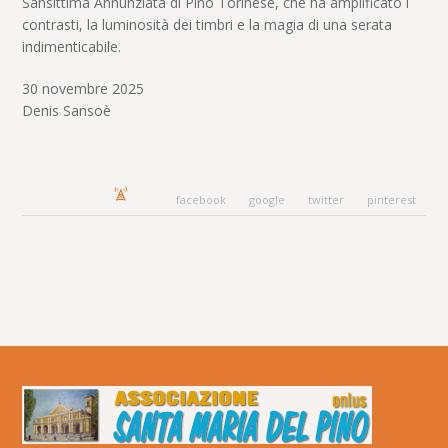
Sansittima Annunziata di Pino Torinese, che ha amplificato i
contrasti, la luminosità dei timbri e la magia di una serata
indimenticabile.
30 novembre 2025
Denis Sansoè
facebook
google
twitter
pinterest