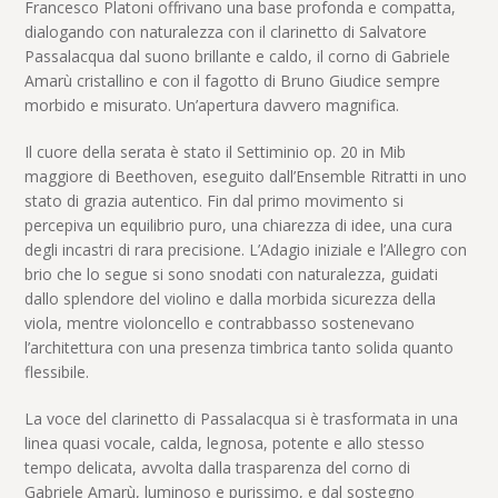
Francesco Platoni offrivano una base profonda e compatta,
dialogando con naturalezza con il clarinetto di Salvatore
Passalacqua dal suono brillante e caldo, il corno di Gabriele
Amarù cristallino e con il fagotto di Bruno Giudice sempre
morbido e misurato. Un’apertura davvero magnifica.
Il cuore della serata è stato il Settiminio op. 20 in Mib
maggiore di Beethoven, eseguito dall’Ensemble Ritratti in uno
stato di grazia autentico. Fin dal primo movimento si
percepiva un equilibrio puro, una chiarezza di idee, una cura
degli incastri di rara precisione. L’Adagio iniziale e l’Allegro con
brio che lo segue si sono snodati con naturalezza, guidati
dallo splendore del violino e dalla morbida sicurezza della
viola, mentre violoncello e contrabbasso sostenevano
l’architettura con una presenza timbrica tanto solida quanto
flessibile.
La voce del clarinetto di Passalacqua si è trasformata in una
linea quasi vocale, calda, legnosa, potente e allo stesso
tempo delicata, avvolta dalla trasparenza del corno di
Gabriele Amarù, luminoso e purissimo, e dal sostegno