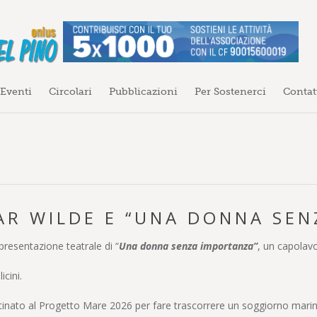
 Eventi
Circolari
Pubblicazioni
Per Sostenerci
Contat
AR WILDE E “UNA DONNA SE
ppresentazione teatrale di “
Una donna senza importanza”
, un capolavo
icini.
tinato al Progetto Mare 2026 per fare trascorrere un soggiorno marino 