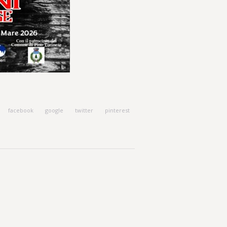
facebook
google
twitter
pinterest